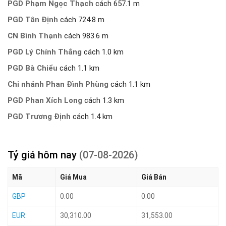
PGD Phạm Ngọc Thạch
cách 657.1 m
PGD Tân Định
cách 724.8 m
CN Bình Thạnh
cách 983.6 m
PGD Lý Chính Thắng
cách 1.0 km
PGD Bà Chiểu
cách 1.1 km
Chi nhánh Phan Đình Phùng
cách 1.1 km
PGD Phan Xích Long
cách 1.3 km
PGD Trương Định
cách 1.4 km
Tỷ giá hôm nay
(07-08-2026)
Mã
Giá Mua
Giá Bán
GBP
0.00
0.00
EUR
30,310.00
31,553.00