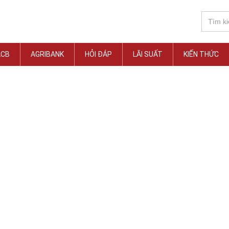
ACB
AGRIBANK
HỎI ĐÁP
LÃI SUẤT
KIẾN THỨC