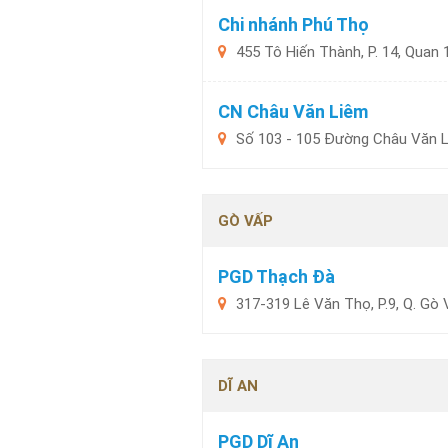
Chi nhánh Phú Thọ
455 Tô Hiến Thành, P. 14, Quan 
CN Châu Văn Liêm
Số 103 - 105 Đường Châu Văn Li
GÒ VẤP
PGD Thạch Đà
317-319 Lê Văn Thọ, P.9, Q. Gò 
DĨ AN
PGD Dĩ An