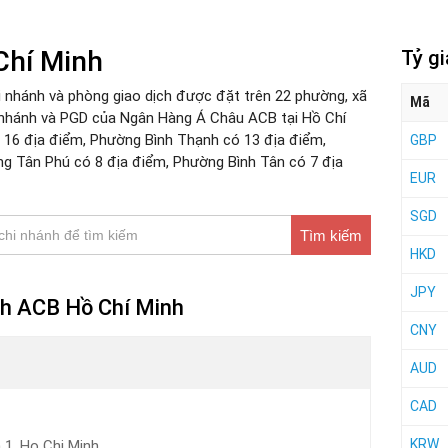
Chí Minh
Tỷ g
 nhánh và phòng giao dịch được đặt trên 22 phường, xã
Mã
 nhánh và PGD của Ngân Hàng Á Châu ACB tại Hồ Chí
 16 địa điểm, Phường Bình Thạnh có 13 địa điểm,
GBP
g Tân Phú có 8 địa điểm, Phường Bình Tân có 7 địa
EUR
SGD
Tìm kiếm
HKD
JPY
ch ACB Hồ Chí Minh
CNY
AUD
CAD
KRW
 1, Ho Chi Minh.