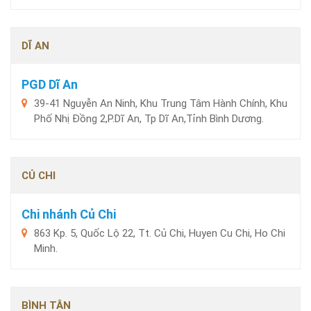
DĨ AN
PGD Dĩ An
39-41 Nguyễn An Ninh, Khu Trung Tâm Hành Chính, Khu
Phố Nhị Đồng 2,P.Dĩ An, Tp Dĩ An,Tỉnh Bình Dương.
CỦ CHI
Chi nhánh Củ Chi
863 Kp. 5, Quốc Lộ 22, Tt. Củ Chi, Huyen Cu Chi, Ho Chi
Minh.
BÌNH TÂN